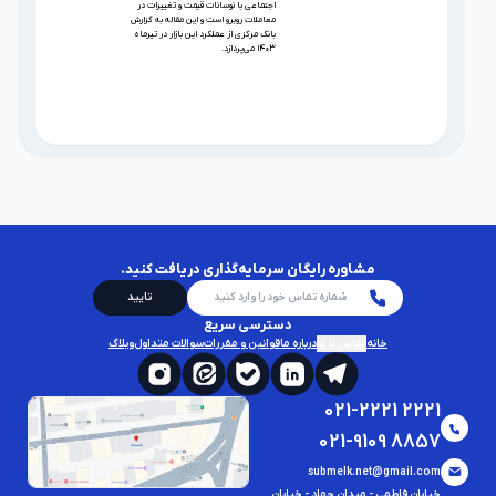
اجتماعی با نوسانات قیمت و تغییرات در
معاملات روبرو است و این مقاله به گزارش
بانک مرکزی از عملکرد این بازار در تیرماه
۱۴۰۳ می‌پردازد.
مشاوره رایگان سرمایه‌گذاری دریافت کنید.
تایید
دسترسی سریع
خانه
تماس با ما
درباره ما
قوانین و مقررات
سوالات متداول
وبلاگ
021-2221 2221
021-9109 8857
submelk.net@gmail.com
خیابان فاطمی - میدان جهاد - خیابان