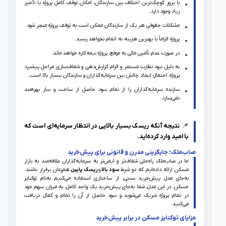
با بروز کوچک‌ترین اختلاف بین سازندگان، امکان توقف کامل پروژه یا تأخیر
زیاد وجود دارد.
مشکلات حقوقی هر یک از سازندگان ممکن است به توقف پروژه منجر شود.
پروژه الزاماً با بهترین هزینه به اتمام نخواهد رسید.
در صورت عدم تأمین مالی به موقع، پروژه نیمه‌کاره خواهد ماند.
به دلیل نبود نظارت مستمر و الزام گزارش‌دهی و شفاف‌سازی مراحل پیشبرد
پروژه، احتمال ایجاد چالش بین سرمایه‌گذاران و سازندگان بسیار بالا است.
سازنده سرمایه‌گذاران را از تمام سود حاصل از ساخت و ساز بهره‌مند
نمی‌سازد.
📌
نتیجه آنکه ریسک بسیار بالایی در انتظار سرمایه‌ای است
که
با امید وارد کرده‌‌اید.
صاب‌ملک؛ جایگزینی مدرن و قانونی برای پیش‌خرید
ما در صاب‌ملک راه‌حلی شفاف‌تر و ایمن‌تر به سرمایه‌گذاران علاقه‌مند به بازار
مسکن ارائه داده‌ایم که دو شرط
سود بالا
و
ریسک پایین
هم‌زمان برقرار باشند.
به‌جای مدل پیش‌خرید سنتی، از ساختاری استفاده می‌کنیم به‌نام توکنایز
مسکن. در این مدل، شما به‌جای پیش‌خرید یک واحد کامل، به میزان سهم خود
در تمام پروژه شریک می‌شوید و سود حاصل از آن را تمام و کمال دریافت
می‌کنید.
مزایای توکنایز مسکن در برابر پیش‌خرید