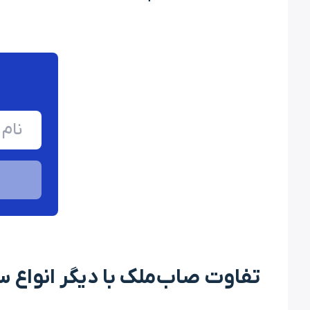
ﺗﻔﺎوت ﺻﺎبﻣﻠﮏ ﺑﺎ دﯾﮕﺮ اﻧﻮاع ﺳ