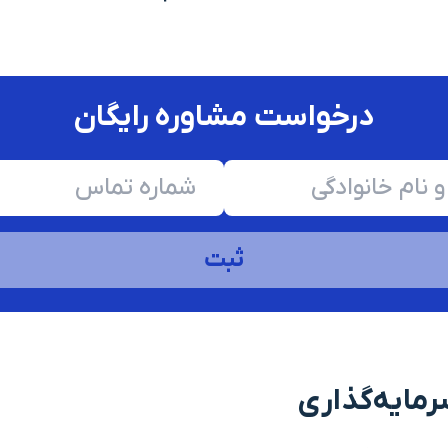
درخواست مشاوره رایگان
ثبت
ﺮﻣﺎﯾﻪﮔﺬاری