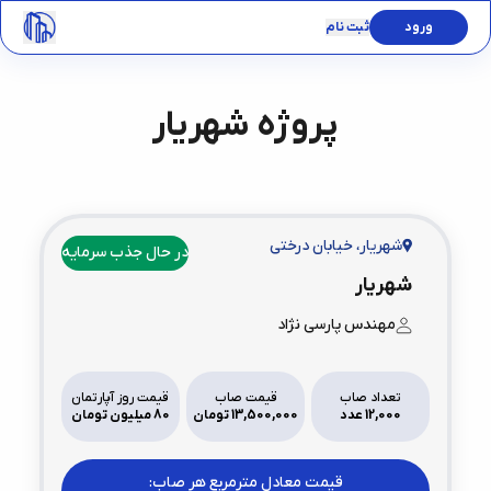
ورود
ثبت نام
پروژه
شهریار
شهریار
،
خیابان درختی
در حال جذب سرمایه
شهریار
مهندس پارسی نژاد
تعداد صاب
قیمت صاب
قیمت روز آپارتمان
12,000 عدد
13,500,000 تومان
80 میلیون تومان
قیمت معادل مترمربع هر صاب: