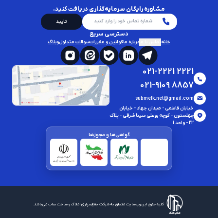
مشاوره رایگان سرمایه‌گذاری دریافت کنید.
تایید
دسترسی سریع
خانه
تماس با ما
درباره ما
قوانین و مقررات
سوالات متداول
وبلاگ
021-2221 2221
021-9109 8857
submelk.net@gmail.com
خیابان فاطمی - میدان جهاد - خیابان
چهلستون - کوچه بوعلی سینا شرقی - پلاک
22 - واحد 1
گواهی‌ها و مجوز‌ها
کلیه حقوق این وب‌سایت متعلق به شرکت جمع‌سپاری املاک و ساخت صاب می‌باشد.